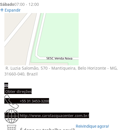
07:00 - 12:00
Sábado
Expandir
R. Luzia Salomão, 570 - Mantiqueira, Belo Horizonte - MG, 
31660-040, Brazil
Obter direções 
+55 31 3453-3200 
http://www.carolacquacenter.com.br/
Reivindique agora! 