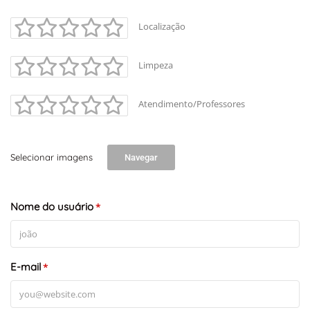
Localização
Limpeza
Atendimento/Professores
Selecionar imagens
Navegar
+
-
Leaflet
Nome do usuário
*
E-mail
*