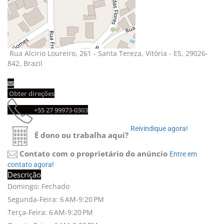
Rua Alcirio Loureiro, 261 - Santa Tereza, Vitória - ES, 29026-
842, Brazil
Obter direções 
+55 27 99973-0303 
Reivindique agora! 
É dono ou trabalha aqui?
Contato com o proprietário do anúncio
Entre em 
contato agora!
Descrição
Domingo: Fechado
Segunda-Feira: 6 AM-9:20 PM
Terça-Feira: 6 AM-9:20 PM