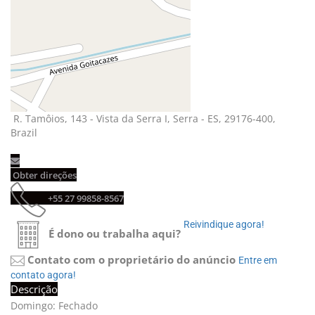
R. Tamôios, 143 - Vista da Serra I, Serra - ES, 29176-400, 
Brazil
Obter direções 
+55 27 99858-8567 
Reivindique agora! 
É dono ou trabalha aqui?
Contato com o proprietário do anúncio
Entre em 
contato agora!
Descrição
Domingo: Fechado