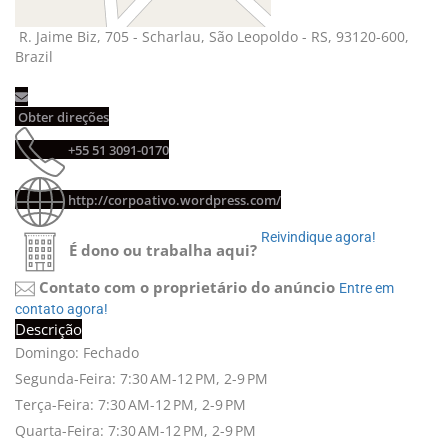
R. Jaime Biz, 705 - Scharlau, São Leopoldo - RS, 93120-600, 
Brazil
Obter direções 
+55 51 3091-0170 
http://corpoativo.wordpress.com/
Reivindique agora! 
É dono ou trabalha aqui?
Contato com o proprietário do anúncio
Entre em 
contato agora!
Descrição
Domingo: Fechado
Segunda-Feira: 7:30 AM-12 PM, 2-9 PM
Terça-Feira: 7:30 AM-12 PM, 2-9 PM
Quarta-Feira: 7:30 AM-12 PM, 2-9 PM