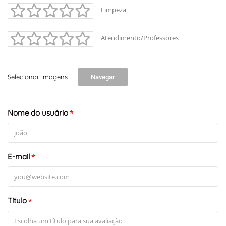
Limpeza
Atendimento/Professores
Selecionar imagens
Navegar
+
-
Nome do usuário
Leaflet
*
E-mail
*
Título
*