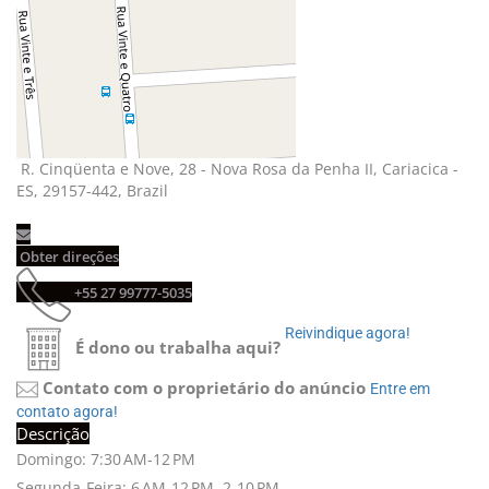
R. Cinqüenta e Nove, 28 - Nova Rosa da Penha II, Cariacica - 
ES, 29157-442, Brazil
Obter direções 
+55 27 99777-5035 
Reivindique agora! 
É dono ou trabalha aqui?
Contato com o proprietário do anúncio
Entre em 
contato agora!
Descrição
Domingo: 7:30 AM-12 PM
Segunda-Feira: 6 AM-12 PM, 2-10 PM