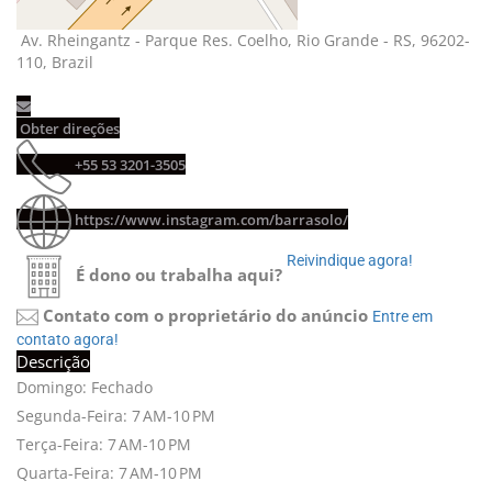
Av. Rheingantz - Parque Res. Coelho, Rio Grande - RS, 96202-
110, Brazil
Obter direções 
+55 53 3201-3505 
https://www.instagram.com/barrasolo/
Reivindique agora! 
É dono ou trabalha aqui?
Contato com o proprietário do anúncio
Entre em 
contato agora!
Descrição
Domingo: Fechado
Segunda-Feira: 7 AM-10 PM
Terça-Feira: 7 AM-10 PM
Quarta-Feira: 7 AM-10 PM