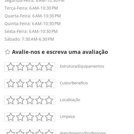
Segunda-Feira: 6 AM-10:30 PM
+
-
Terça-Feira: 6 AM-10:30 PM
Leaflet
Quarta-Feira: 6 AM-10:30 PM
Quinta-Feira: 6 AM-10:30 PM
Sexta-Feira: 6 AM-10:30 PM
Sábado: 7:30 AM-6:30 PM
Avalie-nos e escreva uma avaliação 
Estrutura/Equipamentos
Custo/Benefício
Localização
Limpeza
Atendimento/Professores