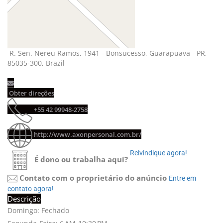
R. Sen. Nereu Ramos, 1941 - Bonsucesso, Guarapuava - PR, 
85035-300, Brazil
Obter direções 
+55 42 99948-2758 
http://www.axonpersonal.com.br/
Reivindique agora! 
É dono ou trabalha aqui?
Contato com o proprietário do anúncio
Entre em 
contato agora!
Descrição
Domingo: Fechado