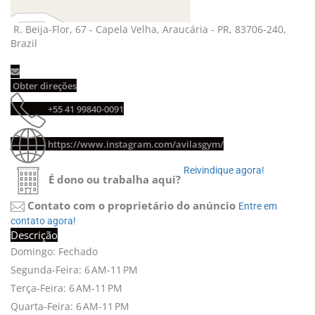
R. Beija-Flor, 67 - Capela Velha, Araucária - PR, 83706-240, 
Brazil
Obter direções 
+55 41 99840-0091 
https://www.instagram.com/avilasgym/
Reivindique agora! 
É dono ou trabalha aqui?
Contato com o proprietário do anúncio
Entre em 
contato agora!
Descrição
Domingo: Fechado
Segunda-Feira: 6 AM-11 PM
Terça-Feira: 6 AM-11 PM
Quarta-Feira: 6 AM-11 PM