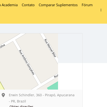
a Academia
Contato
Comparar Suplementos
Fórum
Erwin Schindler, 360 - Pirapó, Apucarana
- PR, Brazil
Obter direções