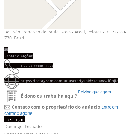
Av. São Francisco de Paula, 2853 - Areal, Pelotas - RS, 96080-
730, Brazil
Obter direções 
+55 53 99908-5068 
https://instagram.com/atlasct2?igshid=1ctuwwffjbjic
Reivindique agora! 
É dono ou trabalha aqui?
Contato com o proprietário do anúncio
Entre em 
contato agora!
Descrição
Domingo: Fechado