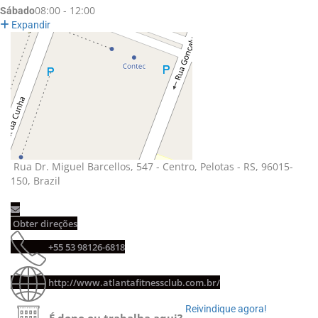
08:00 - 12:00
Sábado
Expandir
Rua Dr. Miguel Barcellos, 547 - Centro, Pelotas - RS, 96015-
150, Brazil
Obter direções 
+55 53 98126-6818 
http://www.atlantafitnessclub.com.br/
Reivindique agora! 