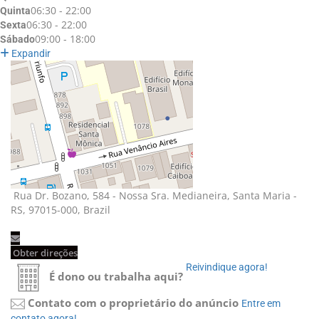
06:30 - 22:00
Quinta
06:30 - 22:00
Sexta
09:00 - 18:00
Sábado
Expandir
Rua Dr. Bozano, 584 - Nossa Sra. Medianeira, Santa Maria - 
RS, 97015-000, Brazil
Obter direções 
Reivindique agora! 
É dono ou trabalha aqui?
Contato com o proprietário do anúncio
Entre em 
contato agora!