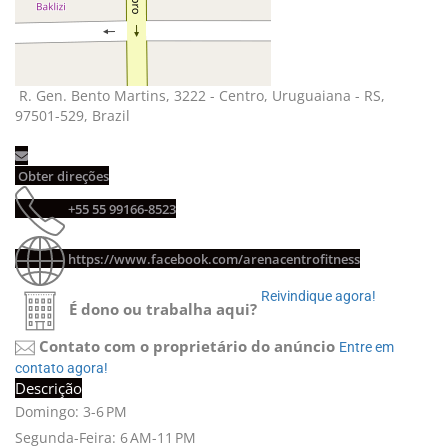
R. Gen. Bento Martins, 3222 - Centro, Uruguaiana - RS, 
97501-529, Brazil
Obter direções 
+55 55 99166-8523 
https://www.facebook.com/arenacentrofitness
Reivindique agora! 
É dono ou trabalha aqui?
Contato com o proprietário do anúncio
Entre em 
contato agora!
Descrição
Domingo: 3-6 PM
Segunda-Feira: 6 AM-11 PM