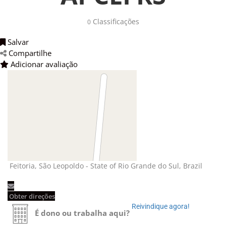
Classificações 
0
Salvar 
Compartilhe 
Adicionar avaliação 
Feitoria, São Leopoldo - State of Rio Grande do Sul, Brazil 
Obter direções 
Reivindique agora! 
É dono ou trabalha aqui?