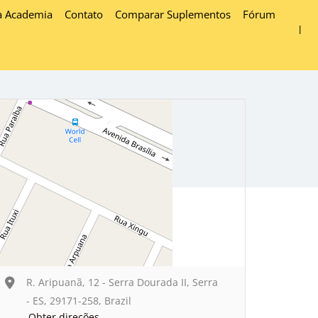
a Academia
Contato
Comparar Suplementos
Fórum
R. Aripuanã, 12 - Serra Dourada II, Serra
- ES, 29171-258, Brazil
Obter direções