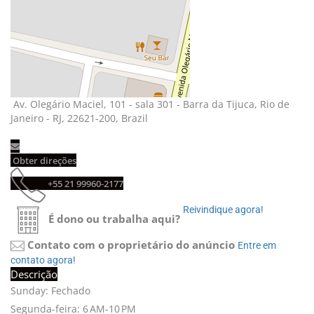
Av. Olegário Maciel, 101 - sala 301 - Barra da Tijuca, Rio de 
Janeiro - RJ, 22621-200, Brazil
Obter direções 
+55 21 99960-2177 
Reivindique agora! 
É dono ou trabalha aqui?
Contato com o proprietário do anúncio
Entre em 
contato agora!
Descrição
Sunday: Fechado
Segunda-feira: 6 AM-10 PM