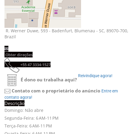
R. Werner Duwe, 593 - Badenfurt, Blumenau - SC, 89070-700, 
Brazil
Obter direções 
+55 47 3334-1527 
Reivindique agora! 
É dono ou trabalha aqui?
Contato com o proprietário do anúncio
Entre em 
contato agora!
Descrição
Domingo: Não abre
Segunda-Feira: 6 AM-11 PM
Terça-Feira: 6 AM-11 PM
Quarta-Feira: 6 AM-11 PM