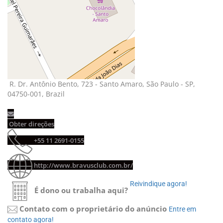
R. Dr. Antônio Bento, 723 - Santo Amaro, São Paulo - SP, 
04750-001, Brazil
Obter direções 
+55 11 2691-0155 
http://www.bravusclub.com.br/
Reivindique agora! 
É dono ou trabalha aqui?
Contato com o proprietário do anúncio
Entre em 
contato agora!