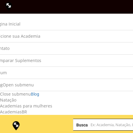
ina Inicial
icione sua Academia
ntato
mparar Suplementos
rum
og
Open submenu
Close submenu
Blog
Natação
Academias para mulheres
AcademiasBR
Busca