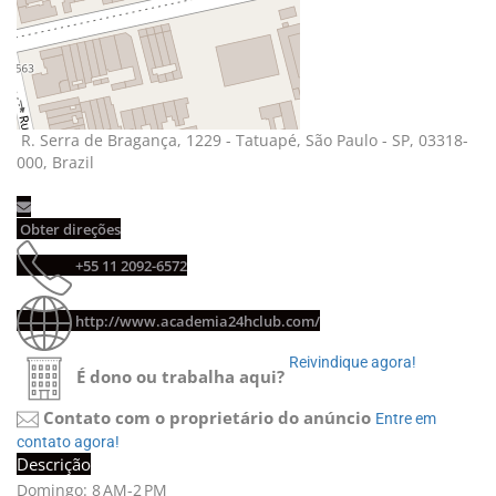
R. Serra de Bragança, 1229 - Tatuapé, São Paulo - SP, 03318-
000, Brazil
Obter direções 
+55 11 2092-6572 
http://www.academia24hclub.com/
Reivindique agora! 
É dono ou trabalha aqui?
Contato com o proprietário do anúncio
Entre em 
contato agora!
Descrição
Domingo: 8 AM-2 PM