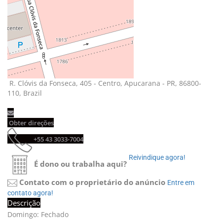
R. Clóvis da Fonseca, 405 - Centro, Apucarana - PR, 86800-
110, Brazil
Obter direções 
+55 43 3033-7004 
Reivindique agora! 
É dono ou trabalha aqui?
Contato com o proprietário do anúncio
Entre em 
contato agora!
Descrição
Domingo: Fechado