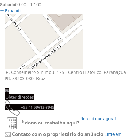
09:00 - 17:00
Sábado
Expandir
R. Conselheiro Sinimbú, 175 - Centro Histórico, Paranaguá - 
PR, 83203-030, Brazil
Obter direções 
+55 41 99612-3945 
Reivindique agora! 
É dono ou trabalha aqui?
Contato com o proprietário do anúncio
Entre em 