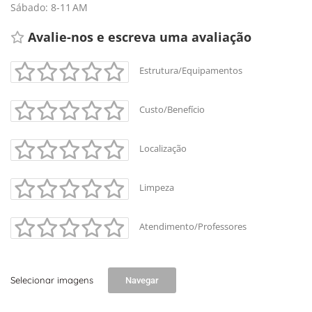
Sábado: 8-11 AM
Avalie-nos e escreva uma avaliação
Estrutura/Equipamentos
Custo/Benefício
+
-
Localização
Leaflet
Limpeza
Atendimento/Professores
Selecionar imagens
Navegar