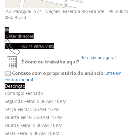
Av. Paraguai, 577 - Nações, Fazenda Rio Grande - PR, 83823-
084, Brazil
Obter direções
+55 41 98766-7493
Reivindique agora!
É dono ou trabalha aqui?
Contato com o proprietário do anúncio
Entre em
contato agora!
Descrição
Domingo: Fechado
Segunda-Feira: 5:30 AM-10 PM
Terça-Feira: 5:30 AM-10 PM
Quarta-Feira: 5:30 AM-10 PM
Quinta-Feira: 5:30 AM-10 PM
Sexta-Feira: 5:30 AM-10 PM