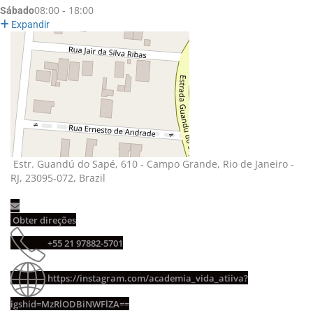
08:00 - 18:00
Sábado
Expandir
Estr. Guandú do Sapé, 610 - Campo Grande, Rio de Janeiro - 
RJ, 23095-072, Brazil
Obter direções 
+55 21 97882-5701 
https://instagram.com/academia_vida_atiiva?
igshid=MzRlODBiNWFlZA==