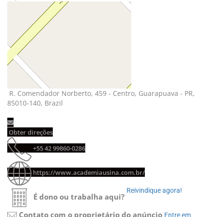
R. Comendador Norberto, 459 - Centro, Guarapuava - PR, 
85010-140, Brazil
Obter direções 
+55 42 99860-0286 
https://www.academiausina.com.br/
Reivindique agora! 
É dono ou trabalha aqui?
Contato com o proprietário do anúncio
Entre em 