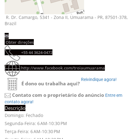
R. Dr. Camargo, 5341 - Zona II, Umuarama - PR, 87501-378, 
Brazil
Obter direções 
+55 44 3624-0472 
http://www.facebook.com/troiaumuarama
Reivindique agora! 
É dono ou trabalha aqui?
Contato com o proprietário do anúncio
Entre em 
contato agora!
Descrição
Domingo: Fechado
Segunda-Feira: 6 AM-10:30 PM
+
-
Terça-Feira: 6 AM-10:30 PM
Leaflet