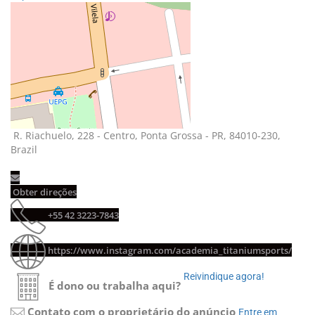
R. Riachuelo, 228 - Centro, Ponta Grossa - PR, 84010-230, 
Brazil
Obter direções 
+55 42 3223-7843 
https://www.instagram.com/academia_titaniumsports/
Reivindique agora! 
É dono ou trabalha aqui?
Contato com o proprietário do anúncio
Entre em 