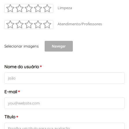
Limpeza
Atendimento/Professores
Selecionar imagens
Navegar
+
-
Leaflet
Nome do usuário
*
E-mail
*
Título
*