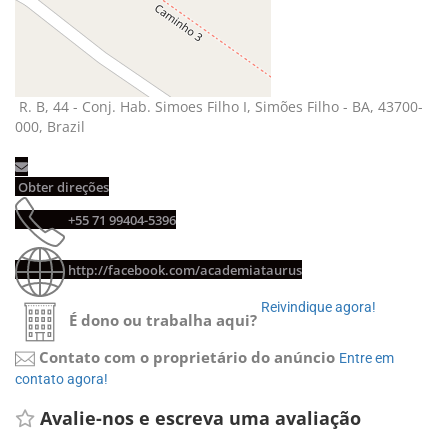
R. B, 44 - Conj. Hab. Simoes Filho I, Simões Filho - BA, 43700-
000, Brazil
Obter direções 
+55 71 99404-5396 
http://facebook.com/academiataurus
Reivindique agora! 
É dono ou trabalha aqui?
Contato com o proprietário do anúncio
Entre em 
contato agora!
Avalie-nos e escreva uma avaliação 