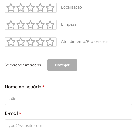
Localização
Limpeza
Atendimento/Professores
Selecionar imagens
Navegar
+
-
Nome do usuário
Leaflet
*
E-mail
*