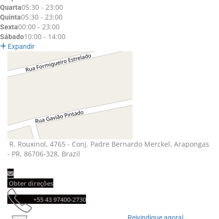
05:30 - 23:00
Quarta
05:30 - 23:00
Quinta
00:00 - 23:00
Sexta
10:00 - 14:00
Sábado
Expandir
R. Rouxinol, 4765 - Conj. Padre Bernardo Merckel, Arapongas 
- PR, 86706-328, Brazil
Obter direções 
+55 43 97400-2730 
Reivindique agora! 