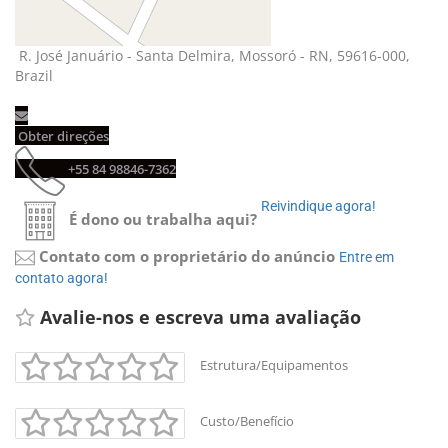
R. José Januário - Santa Delmira, Mossoró - RN, 59616-000, 
Brazil
Obter direções 
+55 84 98846-7362 
Reivindique agora! 
É dono ou trabalha aqui?
Contato com o proprietário do anúncio
Entre em 
contato agora!
Avalie-nos e escreva uma avaliação 
Estrutura/Equipamentos
Custo/Benefício