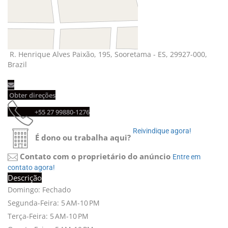
R. Henrique Alves Paixão, 195, Sooretama - ES, 29927-000, 
Brazil
Obter direções 
+55 27 99880-1276 
Reivindique agora! 
É dono ou trabalha aqui?
Contato com o proprietário do anúncio
Entre em 
contato agora!
Descrição
Domingo: Fechado
Segunda-Feira: 5 AM-10 PM
Terça-Feira: 5 AM-10 PM