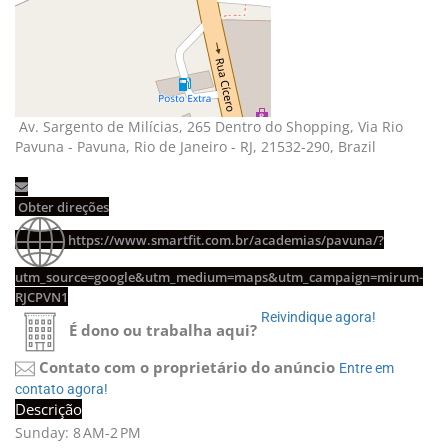
Av. Sargento de Milícias, 265 Dentro do Shopping, Via Rio 
Pavuna - Pavuna, Rio de Janeiro - RJ, 21532-290, Brazil
Obter direções 
https://www.smartfit.com.br/academias/pavuna/?
utm_source=google&utm_medium=maps&utm_campaign=mirum-
RJCPVN1
Reivindique agora! 
É dono ou trabalha aqui?
Contato com o proprietário do anúncio
Entre em 
contato agora!
Descrição
Sunday: 8 AM-2 PM