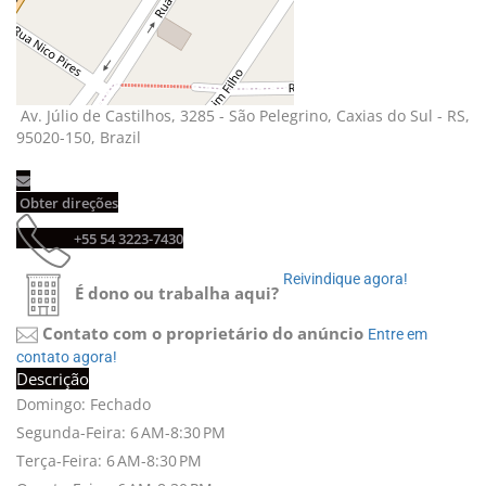
Av. Júlio de Castilhos, 3285 - São Pelegrino, Caxias do Sul - RS, 
95020-150, Brazil
Obter direções 
+55 54 3223-7430 
Reivindique agora! 
É dono ou trabalha aqui?
Contato com o proprietário do anúncio
Entre em 
contato agora!
Descrição
Domingo: Fechado
Segunda-Feira: 6 AM-8:30 PM
Terça-Feira: 6 AM-8:30 PM