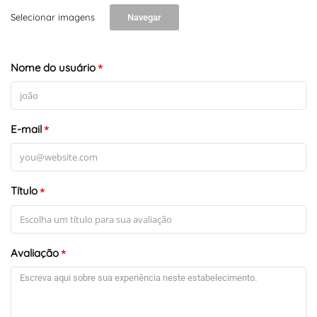
Selecionar imagens
Navegar
+
-
Nome do usuário
Leaflet
*
E-mail
*
Título
*
Avaliação
*