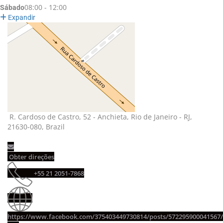
08:00 - 12:00
Sábado
Expandir
R. Cardoso de Castro, 52 - Anchieta, Rio de Janeiro - RJ, 
21630-080, Brazil
Obter direções 
+55 21 2051-7868 
https://www.facebook.com/375403449730814/posts/572295900041567/