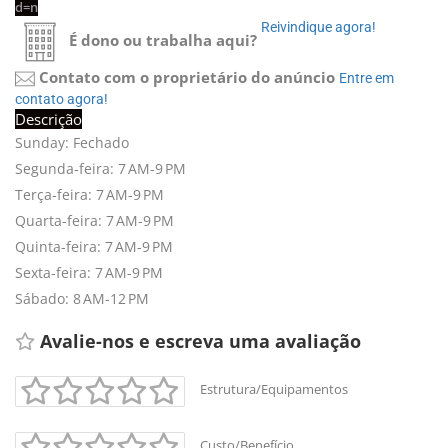
d=n
Reivindique agora! 
É dono ou trabalha aqui?
Contato com o proprietário do anúncio
Entre em 
contato agora!
Descrição
+
-
Sunday: Fechado
Leaflet
Segunda-feira: 7 AM-9 PM
Terça-feira: 7 AM-9 PM
Quarta-feira: 7 AM-9 PM
Quinta-feira: 7 AM-9 PM
Sexta-feira: 7 AM-9 PM
Sábado: 8 AM-12 PM
Avalie-nos e escreva uma avaliação 
Estrutura/Equipamentos
Custo/Benefício