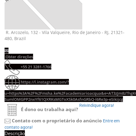
R. Arcozelo, 132 - Vila Valqueire, Rio de Janeiro - RJ, 21321-
480, Brazil
Obter direções 
+55 21 3281-1766 
https://l.instagram.com/?
u=https%3A%2F%2Fmsha.ke%2Facademiarioacqua&e=AT3zJm8zThg
SumlOMGPP2nxYf61QXRKsMGToXSk0AsfnGRbQ-l6Re3p-eSikijcg
Reivindique agora! 
É dono ou trabalha aqui?
Contato com o proprietário do anúncio
Entre em 
contato agora!
Descrição