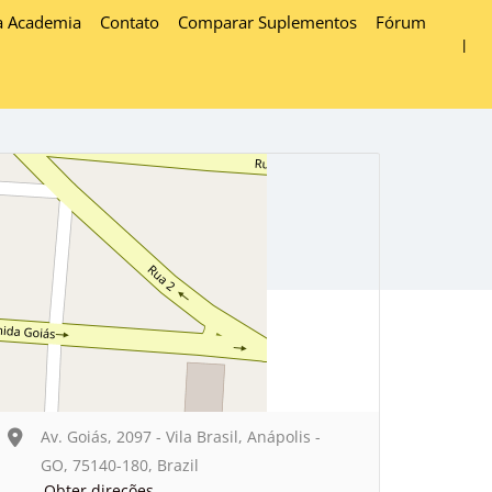
a Academia
Contato
Comparar Suplementos
Fórum
Av. Goiás, 2097 - Vila Brasil, Anápolis -
GO, 75140-180, Brazil
Obter direções