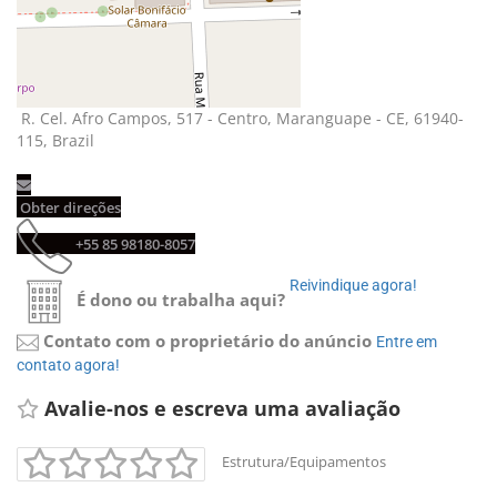
R. Cel. Afro Campos, 517 - Centro, Maranguape - CE, 61940-
115, Brazil
Obter direções 
+55 85 98180-8057 
Reivindique agora! 
É dono ou trabalha aqui?
Contato com o proprietário do anúncio
Entre em 
contato agora!
Avalie-nos e escreva uma avaliação 
Estrutura/Equipamentos