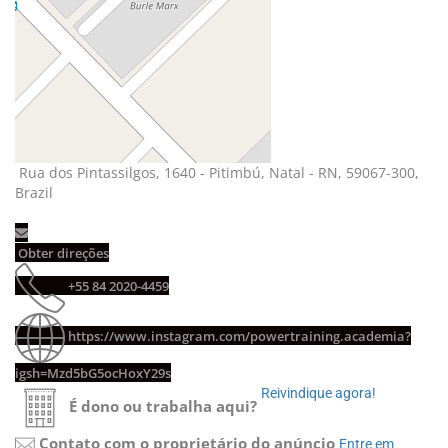
Rua dos Pintassilgos, 1640 - Pitimbú, Natal - RN, 59067-300, 
Brazil
Obter direções 
+55 84 2020-4459 
https://www.instagram.com/powertraining.academia?
igsh=Mzd5bG5ocHoxY29s
Reivindique agora! 
É dono ou trabalha aqui?
Contato com o proprietário do anúncio
Entre em 