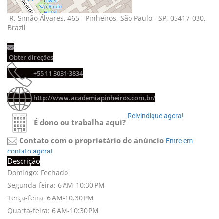
R. Simão Álvares, 465 - Pinheiros, São Paulo - SP, 05417-030, 
Brazil
Obter direções 
+55 11 3031-3834 
http://www.academiapinheiros.com.br/
Reivindique agora! 
É dono ou trabalha aqui?
Contato com o proprietário do anúncio
Entre em 
contato agora!
Descrição
Domingo: Fechado
Segunda-feira: 6 AM-10:30 PM
Terça-feira: 6 AM-10:30 PM
Quarta-feira: 6 AM-10:30 PM