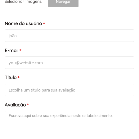
Selecionar imagens
Navegar
+
-
Leaflet
Nome do usuário
*
E-mail
*
Título
*
Avaliação
*