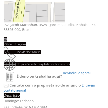
Av. Jacob Macanhan, 3528 - Jardim Claudia, Pinhais - PR, 
83326-000, Brazil
Obter direções 
+55 41 3551-9271 
https://academiaphdsports.com.br/
Reivindique agora! 
É dono ou trabalha aqui?
Contato com o proprietário do anúncio
Entre em 
contato agora!
Descrição
Domingo: Fechado
Segunda-Feira: 6 AM-10 PM