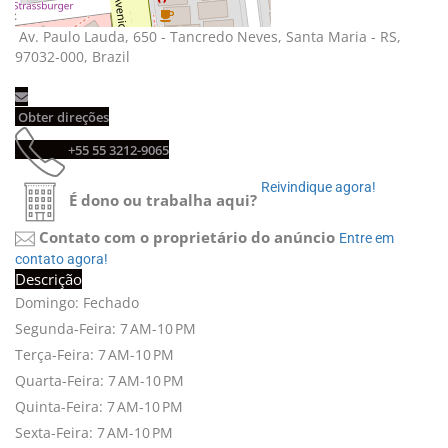
Av. Paulo Lauda, 650 - Tancredo Neves, Santa Maria - RS, 
97032-000, Brazil
Obter direções 
+55 55 3212-9065 
Reivindique agora! 
É dono ou trabalha aqui?
Contato com o proprietário do anúncio
Entre em 
contato agora!
Descrição
Domingo: Fechado
Segunda-Feira: 7 AM-10 PM
Terça-Feira: 7 AM-10 PM
Quarta-Feira: 7 AM-10 PM
Quinta-Feira: 7 AM-10 PM
Sexta-Feira: 7 AM-10 PM