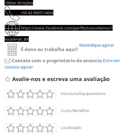
Obter direções
+55 42 99971-0656
https://www.facebook.com/perffectoacademia/?
locale=pt_BR
Reivindique agora!
É dono ou trabalha aqui?
Contato com o proprietário do anúncio
Entre em
contato agora!
Avalie-nos e escreva uma avaliação
Estrutura/Equipamentos
Custo/Benefício
Localização