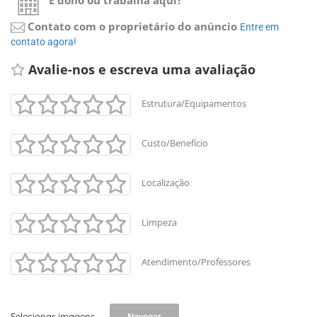
É dono ou trabalha aqui?
Contato com o proprietário do anúncio
Entre em 
contato agora!
Avalie-nos e escreva uma avaliação 
Estrutura/Equipamentos
Custo/Benefício
Localização
Limpeza
Atendimento/Professores
+
-
Leaflet
Selecionar imagens
Navegar