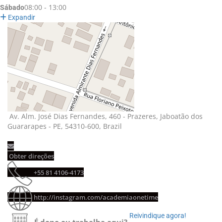
08:00 - 13:00
Sábado
Expandir
Av. Alm. José Dias Fernandes, 460 - Prazeres, Jaboatão dos 
Guararapes - PE, 54310-600, Brazil
Obter direções 
+55 81 4106-4173 
http://instagram.com/academiaonetime
Reivindique agora! 