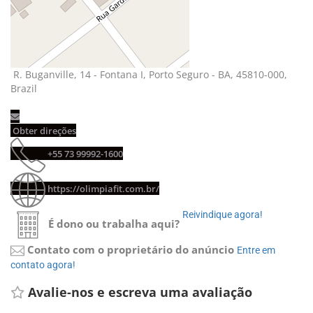
R. Buganville, 14 - Fontana I, Porto Seguro - BA, 45810-000, 
Brazil
Obter direções 
+55 73 99992-1600 
https://olimpiafit.com.br/
Reivindique agora! 
É dono ou trabalha aqui?
Contato com o proprietário do anúncio
Entre em 
contato agora!
Avalie-nos e escreva uma avaliação 