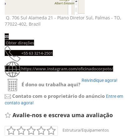
Q. 706 Sul Alameda 21 - Plano Diretor Sul, Palmas - TO, 
77022-402, Brazil
Obter direções 
+55 63 3214-2501 
https://www.instagram.com/oficinadocorpoto/
Reivindique agora! 
É dono ou trabalha aqui?
Contato com o proprietário do anúncio
Entre em 
contato agora!
Avalie-nos e escreva uma avaliação 
Estrutura/Equipamentos