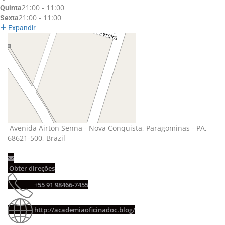
21:00 - 11:00
Quinta
21:00 - 11:00
Sexta
Expandir
Avenida Airton Senna - Nova Conquista, Paragominas - PA, 
68621-500, Brazil
Obter direções 
+55 91 98466-7455 
http://academiaoficinadoc.blog/