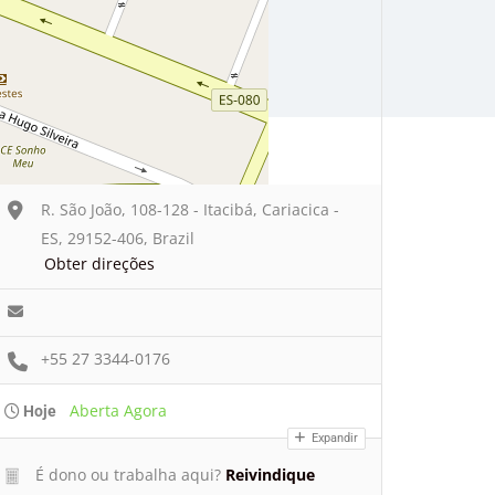
R. São João, 108-128 - Itacibá, Cariacica -
ES, 29152-406, Brazil
Obter direções
+55 27 3344-0176
Aberta Agora
Hoje
Expandir
É dono ou trabalha aqui?
Reivindique