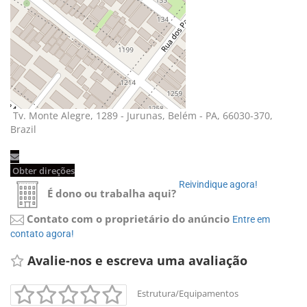
Tv. Monte Alegre, 1289 - Jurunas, Belém - PA, 66030-370, 
Brazil
Obter direções 
Reivindique agora! 
É dono ou trabalha aqui?
Contato com o proprietário do anúncio
Entre em 
contato agora!
Avalie-nos e escreva uma avaliação 
Estrutura/Equipamentos